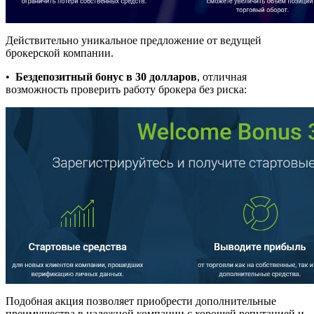
Действительно уникальное предложение от ведущей
брокерской компании.
•
Бездепозитный бонус в 30 долларов
, отличная
возможность проверить работу брокера без риска:
Подобная акция позволяет приобрести дополнительные
преимущества в надежной компании с хорошей репутацией и