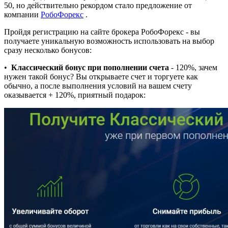
50, но действительно рекордом стало предложение от
компании
РобоФорекс
.
Пройдя регистрацию на сайте брокера РобоФорекс - вы
получаете уникальную возможность использовать на выбор
сразу несколько бонусов:
•
Классический бонус при пополнении счета
- 120%, зачем
нужен такой бонус? Вы открываете счет и торгуете как
обычно, а после выполнения условий на вашем счету
оказывается + 120%, приятный подарок: