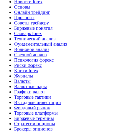
Новости forex
Основы
Онлайн трейдинг
Прогнозы
Советы трейдеру
Биржевые понятия
Словарь forex
Технический анализ
Фундаментальный анализ
Волновой анализ
Свечной анализ
Психология форекс
Риски форекс
Книги forex
Журналы
Валюты
Валютные пары
Графики валют
Торговые тактики
Выгодные инвестиции
Фондовый рынок
Торговые платформы
Биржевые термины
Стратегии опционы
Брокеры опционов