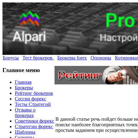
Бонусы
Тест брокеров.
Брокеры forex
Опционы
Котировки
Главное меню
Главная
Брокеры
Рейтинг брокеров
Сессии форекс
Тесты Стратегий
Отзывы о
брокерах
В данной статье речь пойдет больше не
Советники форекс
поиске наиболее благоприятных точек 
Стратегии форекс
простым заданием при осуществлении 
Шаблоны
Скрипты