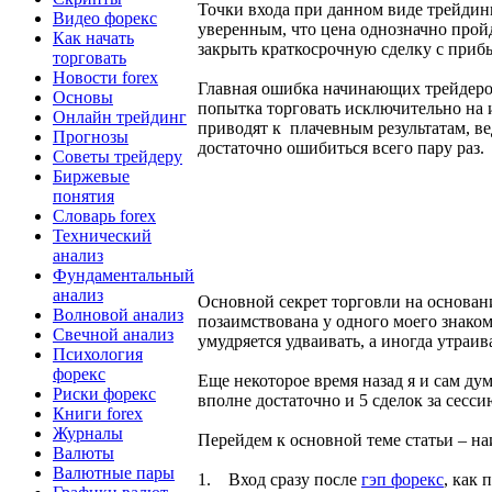
Точки входа при данном виде трейдин
Видео форекс
уверенным, что цена однозначно прой
Как начать
закрыть краткосрочную сделку с приб
торговать
Новости forex
Главная ошибка начинающих трейдеро
Основы
попытка торговать исключительно на
Онлайн трейдинг
приводят к плачевным результатам, вед
Прогнозы
достаточно ошибиться всего пару раз.
Советы трейдеру
Биржевые
понятия
Словарь forex
Технический
анализ
Фундаментальный
анализ
Основной секрет торговли на основани
Волновой анализ
позаимствована у одного моего знаком
Свечной анализ
умудряется удваивать, а иногда утраив
Психология
форекс
Еще некоторое время назад я и сам дум
Риски форекс
вполне достаточно и 5 сделок за сесс
Книги forex
Журналы
Перейдем к основной теме статьи – на
Валюты
Валютные пары
1. Вход сразу после
гэп форекс
, как 