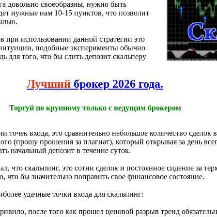
га довольно своеобразны, нужно быть
дет нужные нам 10-15 пунктов, что позволит
ылью.
в при использовании данной стратегии это
 интуиции, подобные эксперименты обычно
ь для того, что бы слить депозит скальперу
Лучший
брокер 2026 года.
Торгуй по крупному только с ведущим брокером
и точек входа, это сравнительно небольшое количество сделок в
ого (прошу прошения за плагиат), который открывая за день все
ать начальный депозит в течение суток.
ал, что скальпинг, это сотни сделок и постоянное сидение за те
ию, что бы значительно поправить свое финансовое состояние.
иболее удачные точки входа для скальпинг:
привило, после того как прошел ценовой разрыв тренд обязатель