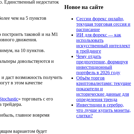
но. Единственный недостаток
Новое на сайте
олее чем на 5 пунктов
Сессии форекс онлайн,
текущая торговая сессия и
расписание
 построить таковой и на М1
ИИ для форекс — как
новного движения.
использовать
искусственный интеллект
нимум, на 10 пунктов.
в трейдинге
Чему отдать
кальперы довольствуются и
предпочтение, формируя
инвестиционный
портфель в 2026 году
 и даст возможность получить
Объём торгов
гут в этом качестве
криптовалютами: текущие
показатели и
исторические данные для
tochastic
» торговать с его
определения тренда
ла трейдера.
Инвестиции в серебро,
что лучше купить монеты,
ибыль, главное вовремя
слитки?
одящим вариантом будет