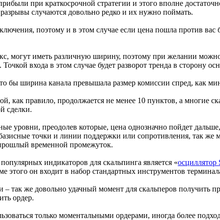
 прибыли при краткосрочной стратегии и этого вполне достаточ
е разрывы случаются довольно редко и их нужно поймать.
лючения, поэтому и в этом случае если цена пошла против вас б
с, могут иметь различную ширину, поэтому при желании можно
Точкой входа в этом случае будет разворот тренда в сторону ос
что бы ширина канала превышала размер комиссии спред, как ми
й, как правило, продолжается не менее 10 пунктов, а многие с
й сделки.
ные уровни, преодолев которые, цена однозначно пойдет дальше,
азисные точки и линии поддержки или сопротивления, так же мо
прошлый временной промежуток.
популярных индикаторов для скальпинга является «
осциллятор S
ме этого он входит в набор стандартных инструментов термина
 – так же довольно удачный момент для скальперов получить пр
ить ордер.
ользоваться только моментальными ордерами, иногда более подх