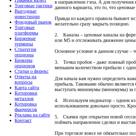
Графики валют
в направлении гэпа. А для получения
Торговые тактики
данного варианта, это то, что ценовы
Выгодные
инвестиции
Правда из каждого правила бывают иск
Фондовый рынок
желательно сразу закрыть позицию.
Торговые
платформы
2. Каналы – ценовые каналы на форек
Биржевые
или М5 и отслеживать движение цены. 
термины
Стратегии
Основное условие в данном случае – 
опционы
Брокеры
3. Точки пробоя – даже ложный пробо
опционов
меньшим количеством прибыли с одно
Статьи о форекс
Ответы на
Для начала вам нужно определить важ
вопросы
прибыль. Таковыми обычно являются б
Карта сайта
выступать минимумы (минимумы) за 
Котировки
металлов
4. Используем индикатор – одним из 
Котировка
использованием довольно просто. Кро
фьючерсов
Реклама на сайте
5. Скачки при открытии новой сессии
Контакт
поймать направлении сделки и выстав
При торговле вовсе не обязательно п