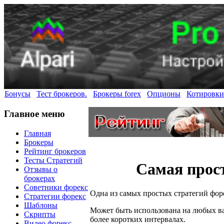
Бонусы
Тест брокеров.
Брокеры forex
Опционы
Котировки
Главное меню
Главная
Брокеры
Рейтинг брокеров
Тесты Стратегий
Самая прос
Отзывы о
брокерах
Советники форекс
Одна из самых простых стратегий фор
Стратегии форекс
Шаблоны
Может быть использована на любых в
Скрипты
более коротких интервалах.
Видео форекс