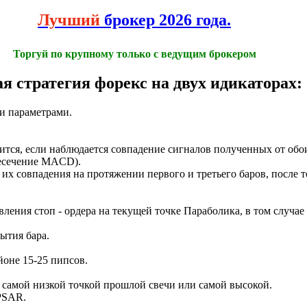
Лучший
брокер 2026 года.
Торгуй по крупному только с ведущим брокером
я стратегия форекс на двух идикаторах:
и параметрами.
тся, если наблюдается совпадение сигналов полученных от об
есечение MACD).
их совпадения на протяжении первого и третьего баров, после т
ления стоп - ордера на текущей точке Параболика, в том случае
ытия бара.
оне 15-25 пипсов.
д самой низкой точкой прошлой свечи или самой высокой.
 PSAR.