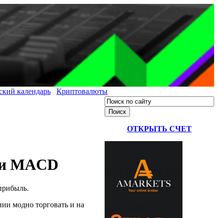
ский календарь
Криптовалюты
ОТКРЫТЬ СЧЕТ
R и MACD
прибыль.
ии модно торговать и на