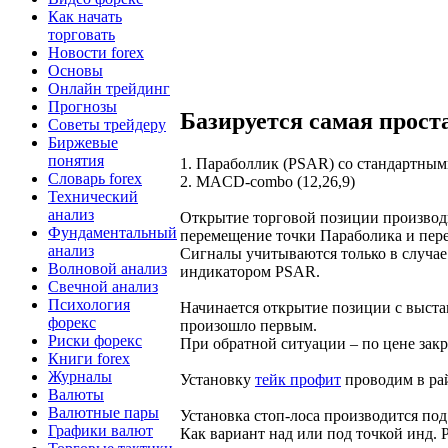
Как начать
торговать
Новости forex
Основы
Онлайн трейдинг
Прогнозы
Базируется самая проста
Советы трейдеру
Биржевые
понятия
1. Параболлик (PSAR) со стандартным
Словарь forex
2. MACD-combo (12,26,9)
Технический
анализ
Открытие торговой позиции производи
Фундаментальный
перемещение точки Параболика и пер
анализ
Сигналы учитываются только в случае 
Волновой анализ
индикатором PSAR.
Свечной анализ
Психология
Начинается открытие позиции с выстав
форекс
произошло первым.
Риски форекс
При обратной ситуации – по цене закр
Книги forex
Журналы
Установку
тейк профит
проводим в рай
Валюты
Валютные пары
Установка стоп-лоса производится по
Графики валют
Как вариант над или под точкой инд.