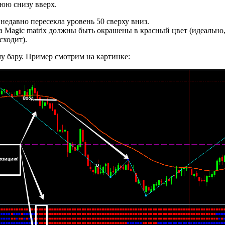
юю снизу вверх.
едавно пересекла уровень 50 сверху вниз.
Magic matrix должны быть окрашены в красный цвет (идеально,
сходит).
у бару. Пример смотрим на картинке: