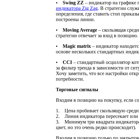
•
Swing ZZ
– индикатор на графике 
индикатора Zig Zag
. В стратегии служ
определения, где ставить стоп приказ
построены линии.
•
Moving Average
– скользящая средн
стратегии отвечает за вход в позицию
•
Magic matrix
– индикатор находитс
основе нескольких стандартных индикат
•
CCI
– стандартный осциллятор кото
за фильтр тренда в зависимости от сит
Хочу заметить, что все настройки от
потребности.
Торговые сигналы
Входим в позицию на покупку, если со
1. Цена пробивает скользящую средн
2. Линия индикатора пересекает или 
3. Минимум три квадрата индикатора 
цвет, но это очень редко происходит).
Входим в позицию только по закрытом