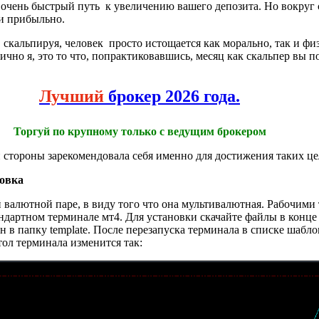
очень быстрый путь к увеличению вашего депозита. Но вокруг 
 и прибыльно.
, скальпируя, человек просто истощается как морально, так и 
но я, это то что, попрактиковавшись, месяц как скальпер вы п
Лучший
брокер 2026 года.
Торгуй по крупному только с ведущим брокером
й стороны зарекомендовала себя именно для достижения таких це
новка
валютной паре, в виду того что она мультивалютная. Рабочими
андартном терминале мт4. Для установки скачайте файлы в конце
лон в папку template. После перезапуска терминала в списке шаб
тол терминала изменится так: