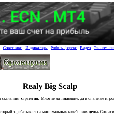
Советники
Индикаторы
Роботы форекс
Видео
Экономиче
Realy Big Scalp
ая скальпинг стратегия. Многие начинающие, да и опытные игро
который зарабатывает на минимальных колебаниях цены. Соглас