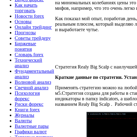
на минимальных колебаниях цены это 
Как начать
мифов, например, что это очень легко
торговать
Новости forex
Как показал мой опыт, поработав день
Основы
реальным плюсом, который выделяю лич
Онлайн трейдинг
и выработаете чутье.
Прогнозы
Советы трейдеру
Биржевые
понятия
Словарь forex
Технический
анализ
Стратегия Realy Big Scalp с наилучше
Фундаментальный
анализ
Краткие данные по стратегии. Уста
Волновой анализ
Свечной анализ
Применять стратегию можно на любой 
Психология
м5.Стратегия создана для работы в ст
форекс
индикаторы в папку indicators, а шаб
Риски форекс
названием Realy Big Scalp . Рабочий с
Книги forex
Журналы
Валюты
Валютные пары
Графики валют