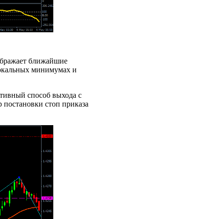
тображает ближайшие
 локальных минимумах и
тивный способ выхода с
р постановки стоп приказа