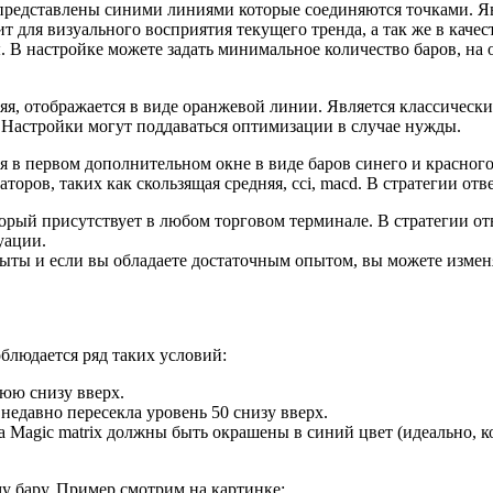
представлены синими линиями которые соединяются точками. 
ит для визуального восприятия текущего тренда, а так же в каче
ы. В настройке можете задать минимальное количество баров, на
яя, отображается в виде оранжевой линии. Является классичес
. Настройки могут поддаваться оптимизации в случае нужды.
я в первом дополнительном окне в виде баров синего и красного
оров, таких как скользящая средняя, cci, macd. В стратегии отве
рый присутствует в любом торговом терминале. В стратегии отв
уации.
крыты и если вы обладаете достаточным опытом, вы можете измен
блюдается ряд таких условий:
юю снизу вверх.
недавно пересекла уровень 50 снизу вверх.
Magic matrix должны быть окрашены в синий цвет (идеально, к
у бару. Пример смотрим на картинке: