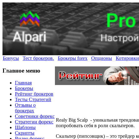
Бонусы
Тест брокеров.
Брокеры forex
Опционы
Котировки
Главное меню
Главная
Брокеры
Рейтинг брокеров
Тесты Стратегий
Отзывы о
брокерах
Советники форекс
Realy Big Scalp - уникальная трендов
Стратегии форекс
попробовать себя в роли скальперов.
Шаблоны
Скрипты
Скальпер (пипсовщик) – это трейдер 
Видео форекс