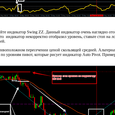
уйте индикатор Swing ZZ. Данный индикатор очень наглядно о
что индикатор некорректно отобразил уровень, ставьте стоп на
ей.
тивоположном пересечении ценой скользящей средней. Альтерна
 по уровням пивот, которые рисует индикатор Auto Pivot. Приме