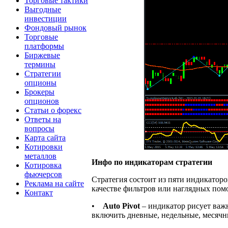
Торговые тактики
Выгодные
инвестиции
Фондовый рынок
Торговые
платформы
Биржевые
термины
Стратегии
опционы
Брокеры
опционов
Статьи о форекс
Ответы на
вопросы
Карта сайта
Котировки
металлов
Инфо по индикаторам стратегии
Котировка
фьючерсов
Стратегия состоит из пяти индикаторо
Реклама на сайте
качестве фильтров или наглядных пом
Контакт
•
Auto Pivot
– индикатор рисует важ
включить дневные, недельные, месяч