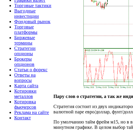
Графики валют
Торговые тактики
Выгодные
инвестиции
Фондовый рынок
Торговые
платформы
Биржевые
термины
Стратегии
опционы
Брокеры
опционов
Статьи о форекс
Ответы на
вопросы
Карта сайта
Котировки
металлов
Пару слов о стратегии, а так же инд
Котировка
Стратегия состоит из двух индикаторо
фьючерсов
валютной паре евро/доллар, фунт/долл
Реклама на сайте
Контакт
По умолчанию тайм фрейм м15, но в ви
минутном графике. В целом выбор тайм