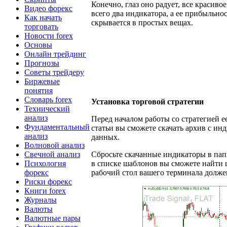
Конечно, глаз оно радует, все красиво
Видео форекс
всего два индикатора, а ее прибыльно
Как начать
скрывается в простых вещах.
торговать
Новости forex
Основы
Онлайн трейдинг
Прогнозы
Советы трейдеру
Биржевые
понятия
Словарь forex
Установка торговой стратегии
Технический
анализ
Перед началом работы со стратегией е
Фундаментальный
статьи вы сможете скачать архив с и
анализ
данных.
Волновой анализ
Свечной анализ
Сбросьте скачанные индикаторы в папку
Психология
в списке шаблонов вы сможете найти 
форекс
рабочий стол вашего терминала долже
Риски форекс
Книги forex
Журналы
Валюты
Валютные пары