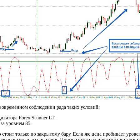
новременном соблюдении ряда таких условий:
катора Forex Scanner LT.
за уровнем 85.
 стоит только по закрытому бару. Если же цена пробивает уровен
тельным сильным сигналом. Пример входа на продажу смотрим н