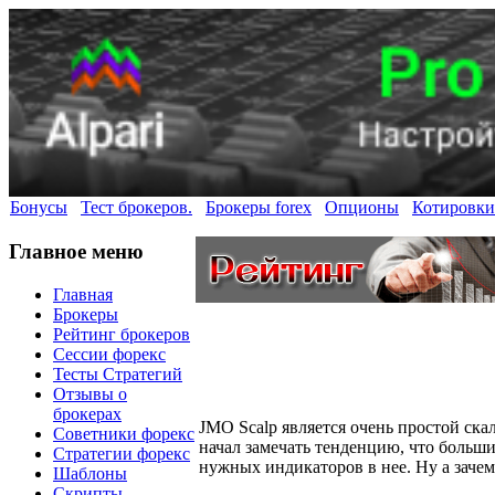
Бонусы
Тест брокеров.
Брокеры forex
Опционы
Котировки
Главное меню
Главная
Брокеры
Рейтинг брокеров
Сессии форекс
Тесты Стратегий
Отзывы о
брокерах
JMO Scalp является очень простой ска
Советники форекс
начал замечать тенденцию, что больш
Стратегии форекс
нужных индикаторов в нее. Ну а зачем
Шаблоны
Скрипты