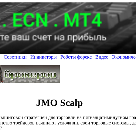
Советники
Индикаторы
Роботы форекс
Видео
Экономиче
JMO Scalp
льпинговой стратегией для торговли на пятнадцатиминутном гра
инство трейдеров начинают усложнять свои торговые системы, д
?