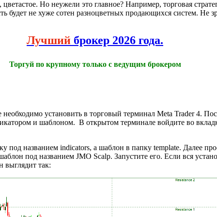
е, цветастое. Но неужели это главное? Например, торговая страт
сть будет не хуже сотен разноцветных продающихся систем. Не зр
Лучший
брокер 2026 года.
Торгуй по крупному только с ведущим брокером
е необходимо установить в торговый терминал Meta Trader 4. По
ндикатором и шаблоном. В открытом терминале войдите во вкладк
 под названием indicators, а шаблон в папку template. Далее пр
шаблон под названием JMO Scalp. Запустите его. Если вся устан
н выглядит так: