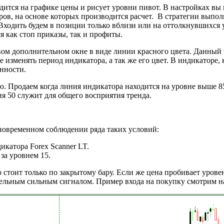
дится на графике цены и рисует уровни пивот. В настройках вы
баров, на основе которых производится расчет. В стратегии вып
 Входить будем в позиции только вблизи или на оттолкнувшихся
я как стоп приказы, так и профиты.
ом дополнительном окне в виде линии красного цвета. Данный
изменять период индикатора, а так же его цвет. В индикаторе, ка
нности.
ию. Продаем когда линия индикатора находится на уровне выше 8
я 50 служит для общего восприятия тренда.
новременном соблюдении ряда таких условий:
катора Forex Scanner LT.
за уровнем 15.
 стоит только по закрытому бару. Если же цена пробивает уровен
тельным сильным сигналом. Пример входа на покупку смотрим н