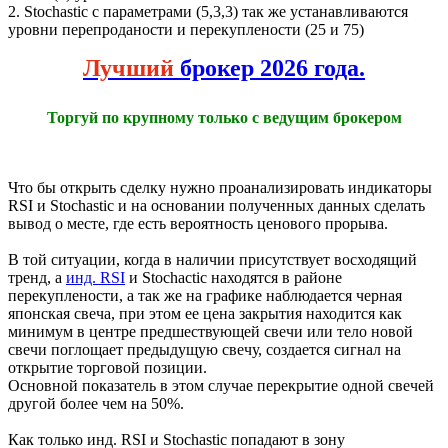
2. Stochastic с параметрами (5,3,3) так же устанавливаются
уровни перепроданости и перекуплености (25 и 75)
Лучший
брокер 2026 года.
Торгуй по крупному только с ведущим брокером
Что бы открыть сделку нужно проанализировать индикаторы
RSI и Stochastic и на основании полученных данных сделать
вывод о месте, где есть вероятность ценового прорыва.
В той ситуации, когда в наличии присутствует восходящий
тренд, а
инд. RSI
и Stochactic находятся в районе
перекуплености, а так же на графике наблюдается черная
японская свеча, при этом ее цена закрытия находится как
минимум в центре предшествующей свечи или тело новой
свечи поглощает предыдущую свечу, создается сигнал на
открытие торговой позиции.
Основной показатель в этом случае перекрытие одной свечей
другой более чем на 50%.
Как только инд. RSI и Stochastic попадают в зону