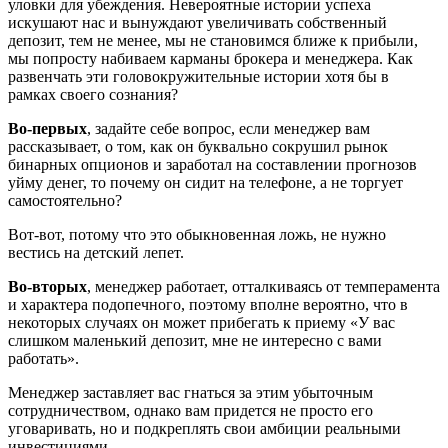
уловки для убеждения. Невероятные истории успеха
искушают нас и вынуждают увеличивать собственный
депозит, тем не менее, мы не становимся ближе к прибыли,
мы попросту набиваем карманы брокера и менеджера. Как
развенчать эти головокружительные истории хотя бы в
рамках своего сознания?
Во-первых
, задайте себе вопрос, если менеджер вам
рассказывает, о том, как он буквально сокрушил рынок
бинарных опционов и заработал на составлении прогнозов
уйму денег, то почему он сидит на телефоне, а не торгует
самостоятельно?
Вот-вот, потому что это обыкновенная ложь, не нужно
вестись на детский лепет.
Во-вторых
, менеджер работает, отталкиваясь от темперамента
и характера подопечного, поэтому вполне вероятно, что в
некоторых случаях он может прибегать к приему «У вас
слишком маленький депозит, мне не интересно с вами
работать».
Менеджер заставляет вас гнаться за этим убыточным
сотрудничеством, однако вам придется не просто его
уговаривать, но и подкреплять свои амбиции реальными
инвестициями.