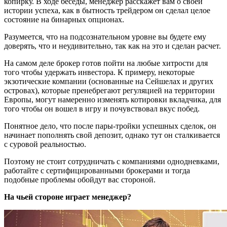
копирку. В ходе беседы, менеджер расскажет вам о своей
истории успеха, как в бытность трейдером он сделал целое
состояние на бинарных опционах.
Разумеется, что на подсознательном уровне вы будете ему
доверять, что и неудивительно, так как на это и сделан расчет.
На самом деле брокер готов пойти на любые хитрости для
того чтобы удержать инвестора. К примеру, некоторые
экзотические компании (основанные на Сейшелах и других
островах), которые пренебрегают регуляцией на территории
Европы, могут намеренно изменять котировки вкладчика, для
того чтобы он вошел в игру и почувствовал вкус побед.
Понятное дело, что после пары-тройки успешных сделок, он
начинает пополнять свой депозит, однако тут он сталкивается
с суровой реальностью.
Поэтому не стоит сотрудничать с компаниями однодневками,
работайте с сертифицированными брокерами и тогда
подобные проблемы обойдут вас стороной.
На чьей стороне играет менеджер?